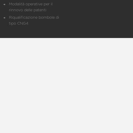
Modalità operative per il
rinnovo delle patenti
Riqualificazione bombole di
tipo CNG4