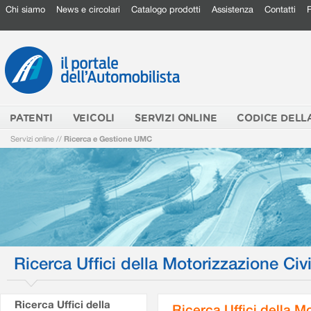
Chi siamo
News e circolari
Catalogo prodotti
Assistenza
Contatti
PATENTI
VEICOLI
SERVIZI ONLINE
CODICE DELL
Servizi online
//
Ricerca e Gestione UMC
Ricerca Uffici della Motorizzazione Civi
Ricerca Uffici della
Ricerca Uffici della M