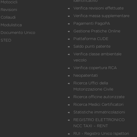
identificativo
Motocicli
Verifica revisioni effettuate
Revisioni
Verifica massa supplementare
Collaudi
Pagamenti PagoPA
Modulistica
Gestione Pratiche Online
Documento Unico
Piattaforma CUDE
STED
Saldo punti patente
Verifica classe ambientale
veicolo
Verifica copertura RCA
Neopatentati
Ricerca Uffici della
Motorizzazione Civile
Ricerca officine autorizzate
Ricerca Medici Certificatori
Statistiche immatricolazioni
REGISTRO ELETTRONICO
NCC TAXI – RENT
RUI - Registro Unico Ispettori