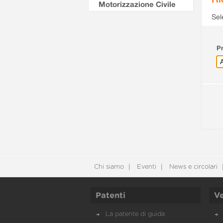
Motorizzazione Civile
Sel
Pr
Chi siamo
Eventi
News e circolari
Patenti
Ve
La patente di guida