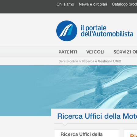
Chi siamo
News e circolari
Catalogo prod
PATENTI
VEICOLI
SERVIZI O
Servizi online
//
Ricerca e Gestione UMC
Ricerca Uffici della Mot
Ricerca Uffici della
Ri