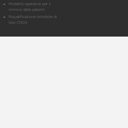
Modalità operative per il
rinnovo delle patenti
Riqualificazione bombole di
tipo CNG4