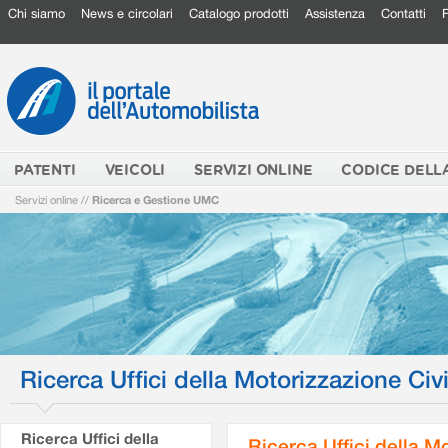
Chi siamo
News e circolari
Catalogo prodotti
Assistenza
Contatti
PATENTI
VEICOLI
SERVIZI ONLINE
CODICE DELL
Servizi online
//
Ricerca e Gestione UMC
Ricerca Uffici della Motorizzazione Civi
Ricerca Uffici della
Ricerca Uffici della M