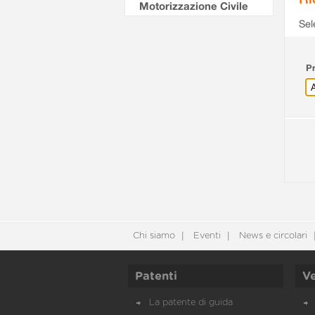
Motorizzazione Civile
Sel
Pr
Chi siamo
Eventi
News e circolari
Patenti
Ve
La patente di guida