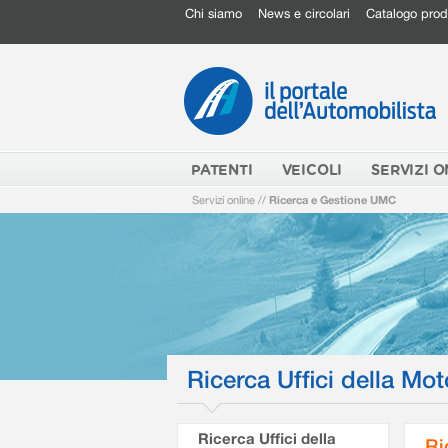
Chi siamo
News e circolari
Catalogo prod
PATENTI
VEICOLI
SERVIZI O
Servizi online
//
Ricerca e Gestione UMC
Ricerca Uffici della Mot
Ricerca Uffici della
Ri