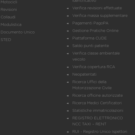
identificativo
Motocicli
Verifica revisioni effettuate
Revisioni
Verifica massa supplementare
Collaudi
Pagamenti PagoPA
Modulistica
Gestione Pratiche Online
Documento Unico
Piattaforma CUDE
STED
Saldo punti patente
Verifica classe ambientale
veicolo
Verifica copertura RCA
Neopatentati
Ricerca Uffici della
Motorizzazione Civile
Ricerca officine autorizzate
Ricerca Medici Certificatori
Statistiche immatricolazioni
REGISTRO ELETTRONICO
NCC TAXI – RENT
RUI - Registro Unico Ispettori