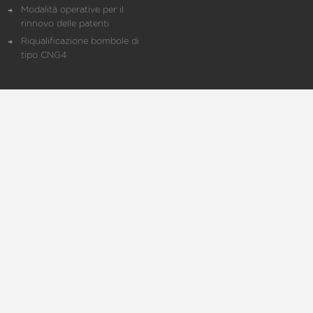
Modalità operative per il
rinnovo delle patenti
Riqualificazione bombole di
tipo CNG4