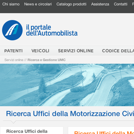
Chi siamo
News e circolari
Catalogo prodotti
Assistenza
Contatti
PATENTI
VEICOLI
SERVIZI ONLINE
CODICE DELL
Servizi online
//
Ricerca e Gestione UMC
Ricerca Uffici della Motorizzazione Civi
Ricerca Uffici della
Ricerca Uffici della M