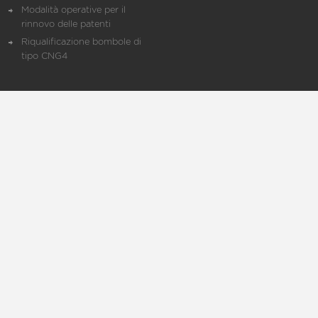
Modalità operative per il
rinnovo delle patenti
Riqualificazione bombole di
tipo CNG4