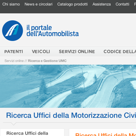
Chi siamo
News e circolari
Catalogo prodotti
Assistenza
Contatti
PATENTI
VEICOLI
SERVIZI ONLINE
CODICE DELL
Servizi online
//
Ricerca e Gestione UMC
Ricerca Uffici della Motorizzazione Civi
Ricerca Uffici della
Ricerca Uffici della M