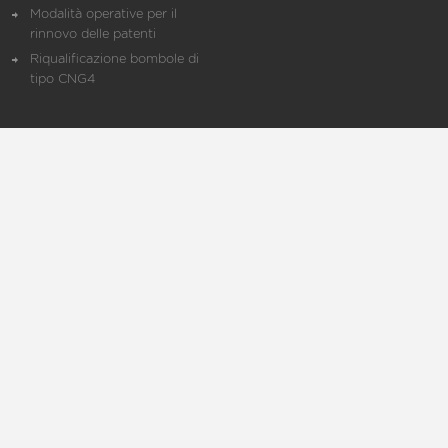
Modalità operative per il
rinnovo delle patenti
Riqualificazione bombole di
tipo CNG4