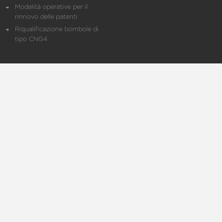
Modalità operative per il
rinnovo delle patenti
Riqualificazione bombole di
tipo CNG4