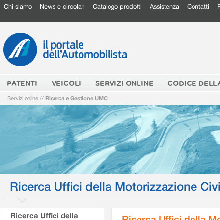
Chi siamo
News e circolari
Catalogo prodotti
Assistenza
Contatti
PATENTI
VEICOLI
SERVIZI ONLINE
CODICE DELL
Servizi online
//
Ricerca e Gestione UMC
Ricerca Uffici della Motorizzazione Civi
Ricerca Uffici della
Ricerca Uffici della M