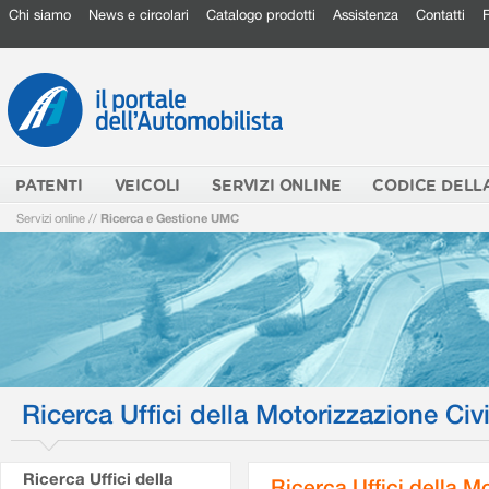
Chi siamo
News e circolari
Catalogo prodotti
Assistenza
Contatti
PATENTI
VEICOLI
SERVIZI ONLINE
CODICE DELL
Servizi online
//
Ricerca e Gestione UMC
Ricerca Uffici della Motorizzazione Civi
Ricerca Uffici della
Ricerca Uffici della M