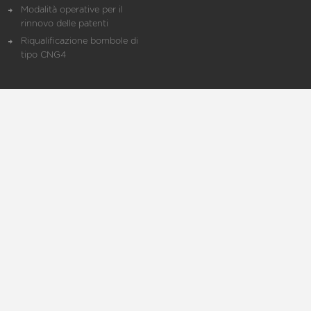
Modalità operative per il
rinnovo delle patenti
Riqualificazione bombole di
tipo CNG4