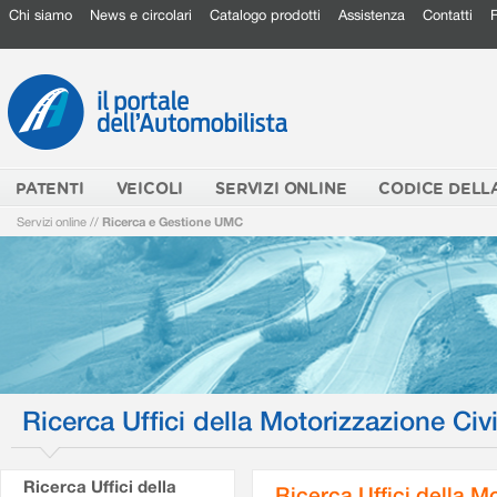
Chi siamo
News e circolari
Catalogo prodotti
Assistenza
Contatti
PATENTI
VEICOLI
SERVIZI ONLINE
CODICE DELL
Servizi online
//
Ricerca e Gestione UMC
Ricerca Uffici della Motorizzazione Civi
Ricerca Uffici della
Ricerca Uffici della M