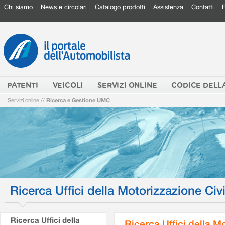
Chi siamo
News e circolari
Catalogo prodotti
Assistenza
Contatti
PATENTI
VEICOLI
SERVIZI ONLINE
CODICE DELL
Servizi online
//
Ricerca e Gestione UMC
Ricerca Uffici della Motorizzazione Civi
Ricerca Uffici della
Ricerca Uffici della M