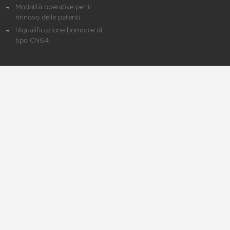
Modalità operative per il
rinnovo delle patenti
Riqualificazione bombole di
tipo CNG4