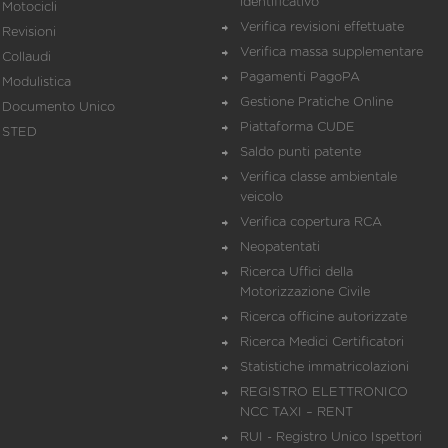
identificativo
Motocicli
Verifica revisioni effettuate
Revisioni
Verifica massa supplementare
Collaudi
Pagamenti PagoPA
Modulistica
Gestione Pratiche Online
Documento Unico
Piattaforma CUDE
STED
Saldo punti patente
Verifica classe ambientale
veicolo
Verifica copertura RCA
Neopatentati
Ricerca Uffici della
Motorizzazione Civile
Ricerca officine autorizzate
Ricerca Medici Certificatori
Statistiche immatricolazioni
REGISTRO ELETTRONICO
NCC TAXI – RENT
RUI - Registro Unico Ispettori