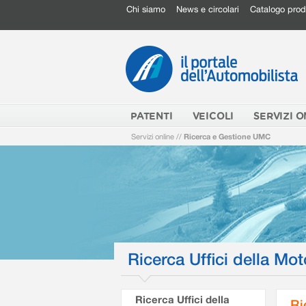
Chi siamo
News e circolari
Catalogo prod
PATENTI
VEICOLI
SERVIZI O
Servizi online
//
Ricerca e Gestione UMC
Ricerca Uffici della Mot
Ricerca Uffici della
Ri