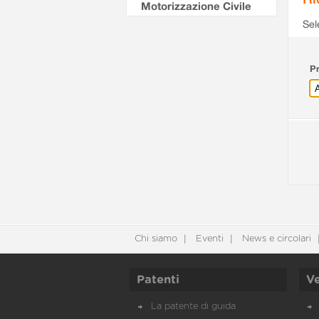
Motorizzazione Civile
Sel
Pr
Chi siamo
Eventi
News e circolari
Patenti
Ve
La patente di guida