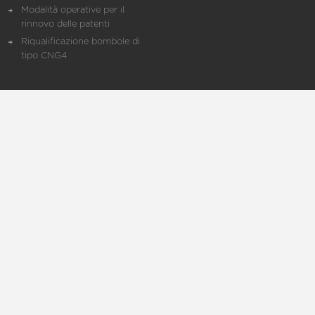
Modalità operative per il
rinnovo delle patenti
Riqualificazione bombole di
tipo CNG4