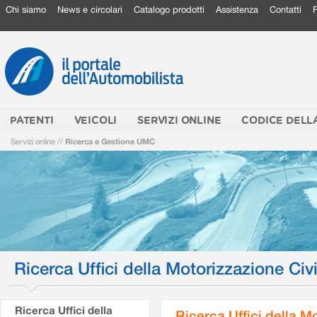
Chi siamo
News e circolari
Catalogo prodotti
Assistenza
Contatti
PATENTI
VEICOLI
SERVIZI ONLINE
CODICE DELL
Servizi online
//
Ricerca e Gestione UMC
Ricerca Uffici della Motorizzazione Civi
Ricerca Uffici della
Ricerca Uffici della M