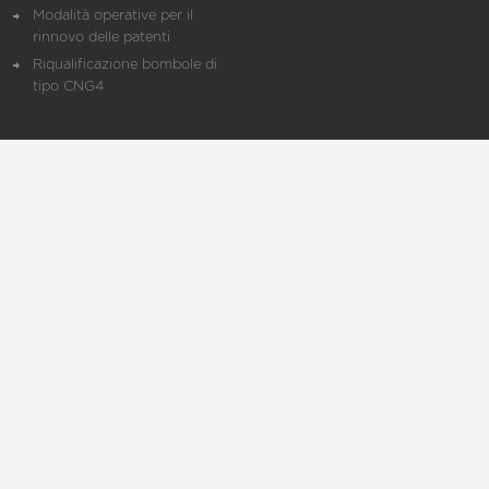
Modalità operative per il
rinnovo delle patenti
Riqualificazione bombole di
tipo CNG4