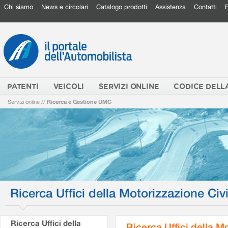
Chi siamo
News e circolari
Catalogo prodotti
Assistenza
Contatti
PATENTI
VEICOLI
SERVIZI ONLINE
CODICE DELL
Servizi online
//
Ricerca e Gestione UMC
Ricerca Uffici della Motorizzazione Civi
Ricerca Uffici della
Ricerca Uffici della M