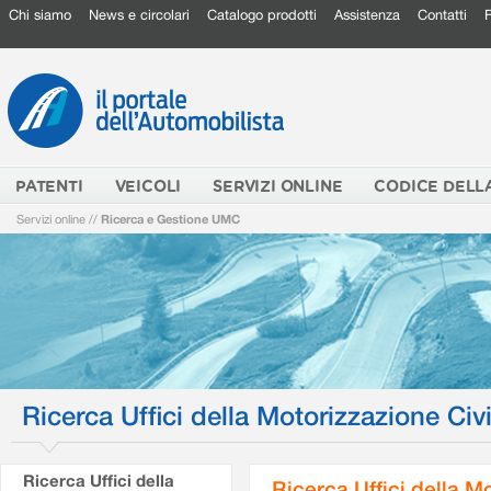
Chi siamo
News e circolari
Catalogo prodotti
Assistenza
Contatti
PATENTI
VEICOLI
SERVIZI ONLINE
CODICE DELL
Servizi online
//
Ricerca e Gestione UMC
Ricerca Uffici della Motorizzazione Civi
Ricerca Uffici della
Ricerca Uffici della M