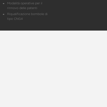
Modalità operative per il
rinnovo delle patenti
Riqualificazione bombole di
tipo CNG4