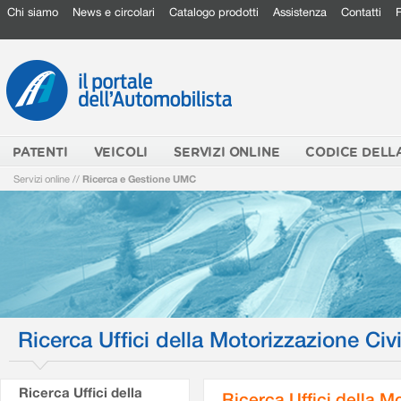
Chi siamo
News e circolari
Catalogo prodotti
Assistenza
Contatti
PATENTI
VEICOLI
SERVIZI ONLINE
CODICE DELL
Servizi online
//
Ricerca e Gestione UMC
Ricerca Uffici della Motorizzazione Civi
Ricerca Uffici della
Ricerca Uffici della M