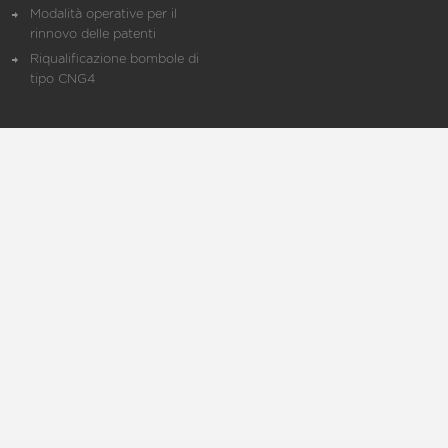
Modalità operative per il
rinnovo delle patenti
Riqualificazione bombole di
tipo CNG4