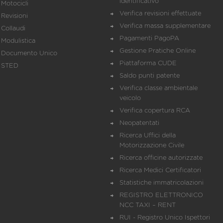
identificativo
Motocicli
Verifica revisioni effettuate
Revisioni
Verifica massa supplementare
Collaudi
Pagamenti PagoPA
Modulistica
Gestione Pratiche Online
Documento Unico
Piattaforma CUDE
STED
Saldo punti patente
Verifica classe ambientale
veicolo
Verifica copertura RCA
Neopatentati
Ricerca Uffici della
Motorizzazione Civile
Ricerca officine autorizzate
Ricerca Medici Certificatori
Statistiche immatricolazioni
REGISTRO ELETTRONICO
NCC TAXI – RENT
RUI - Registro Unico Ispettori