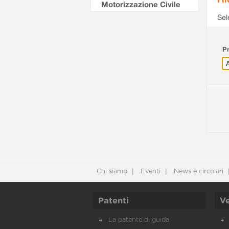
Motorizzazione Civile
Sel
Pr
Chi siamo
Eventi
News e circolari
Patenti
Ve
La patente di guida