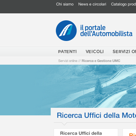
Chi siamo
News e circolari
Catalogo prod
PATENTI
VEICOLI
SERVIZI O
Servizi online
//
Ricerca e Gestione UMC
Ricerca Uffici della Mot
Ricerca Uffici della
Ri