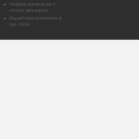
Modalità operative per il
rinnovo delle patenti
Riqualificazione bombole di
tipo CNG4