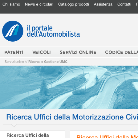
Chi siamo
News e circolari
Catalogo prodotti
Assistenza
Contatti
PATENTI
VEICOLI
SERVIZI ONLINE
CODICE DELL
Servizi online
//
Ricerca e Gestione UMC
Ricerca Uffici della Motorizzazione Civi
Ricerca Uffici della
Ricerca Uffici della M