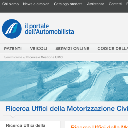
Chi siamo
News e circolari
Catalogo prodotti
Assistenza
Contatti
PATENTI
VEICOLI
SERVIZI ONLINE
CODICE DELL
Servizi online
//
Ricerca e Gestione UMC
Ricerca Uffici della Motorizzazione Civi
Ricerca Uffici della
Ricerca Uffici della M