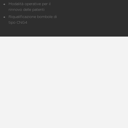
Modalità operative per il
rinnovo delle patenti
Riqualificazione bombole di
tipo CNG4