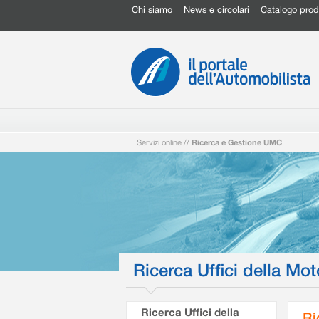
Chi siamo
News e circolari
Catalogo prod
Servizi online
//
Ricerca e Gestione UMC
Ricerca Uffici della Mot
Ricerca Uffici della
Ri