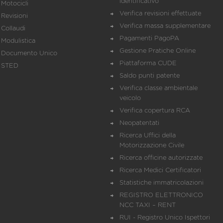
identificativo
Motocicli
Verifica revisioni effettuate
Revisioni
Verifica massa supplementare
Collaudi
Pagamenti PagoPA
Modulistica
Gestione Pratiche Online
Documento Unico
Piattaforma CUDE
STED
Saldo punti patente
Verifica classe ambientale
veicolo
Verifica copertura RCA
Neopatentati
Ricerca Uffici della
Motorizzazione Civile
Ricerca officine autorizzate
Ricerca Medici Certificatori
Statistiche immatricolazioni
REGISTRO ELETTRONICO
NCC TAXI – RENT
RUI - Registro Unico Ispettori