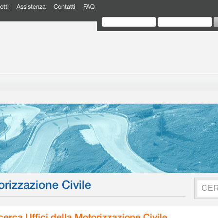
otti
Assistenza
Contatti
FAQ
orizzazione Civile
cerca Uffici della Motorizzazione Civile