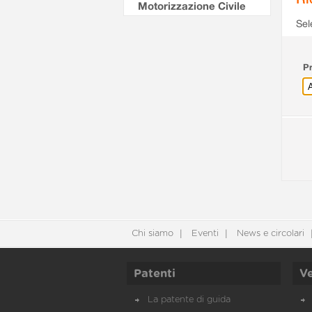
Motorizzazione Civile
Sel
Pr
Chi siamo
Eventi
News e circolari
Patenti
Ve
La patente di guida