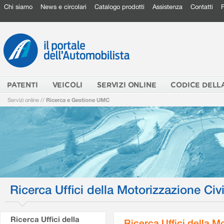
Chi siamo
News e circolari
Catalogo prodotti
Assistenza
Contatti
PATENTI
VEICOLI
SERVIZI ONLINE
CODICE DELL
Servizi online
//
Ricerca e Gestione UMC
Ricerca Uffici della Motorizzazione Civi
Ricerca Uffici della
Ricerca Uffici della M