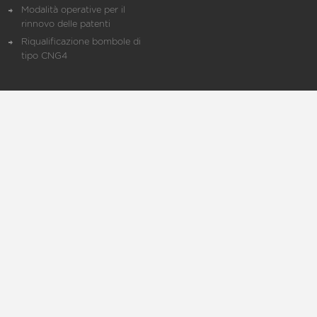
Modalità operative per il
rinnovo delle patenti
Riqualificazione bombole di
tipo CNG4