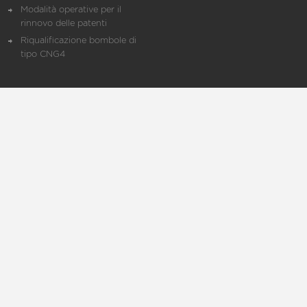
Modalità operative per il
rinnovo delle patenti
Riqualificazione bombole di
tipo CNG4