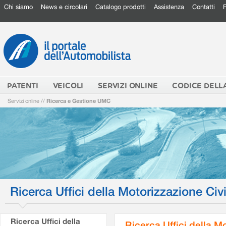
Chi siamo
News e circolari
Catalogo prodotti
Assistenza
Contatti
PATENTI
VEICOLI
SERVIZI ONLINE
CODICE DELL
Servizi online
//
Ricerca e Gestione UMC
Ricerca Uffici della Motorizzazione Civi
Ricerca Uffici della
Ricerca Uffici della M