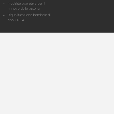
Modalità operative per il
rinnovo delle patenti
Riqualificazione bombole di
tipo CNG4