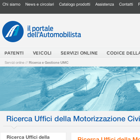
Chi siamo
News e circolari
Catalogo prodotti
Assistenza
Contatti
PATENTI
VEICOLI
SERVIZI ONLINE
CODICE DELL
Servizi online
//
Ricerca e Gestione UMC
Ricerca Uffici della Motorizzazione Civi
Ricerca Uffici della
Ricerca Uffici della M