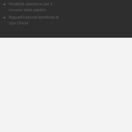
Modalità operative per il
rinnovo delle patenti
Riqualificazione bombole di
tipo CNG4