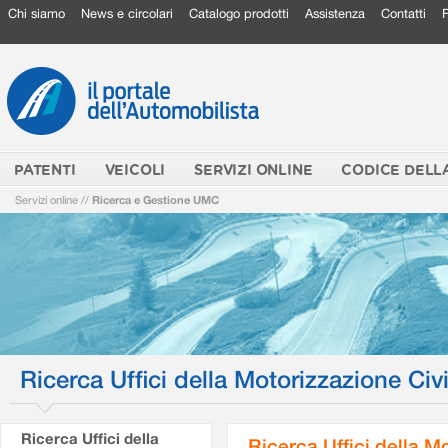
Chi siamo
News e circolari
Catalogo prodotti
Assistenza
Contatti
PATENTI
VEICOLI
SERVIZI ONLINE
CODICE DELL
Servizi online
//
Ricerca e Gestione UMC
Ricerca Uffici della Motorizzazione Civi
Ricerca Uffici della
Ricerca Uffici della M