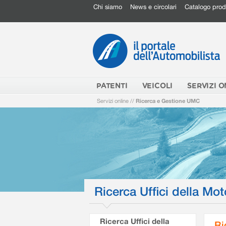
Chi siamo
News e circolari
Catalogo prod
PATENTI
VEICOLI
SERVIZI O
Servizi online
//
Ricerca e Gestione UMC
Ricerca Uffici della Mot
Ricerca Uffici della
Ri