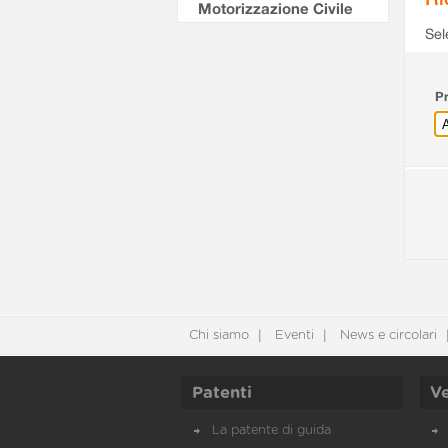
Motorizzazione Civile
Sel
Pr
Chi siamo
Eventi
News e circolari
Patenti
Ve
La patente di guida