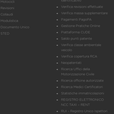
identificativo
Motocicli
Verifica revisioni effettuate
Revisioni
Verifica massa supplementare
Collaudi
Pagamenti PagoPA
Modulistica
Gestione Pratiche Online
Documento Unico
Piattaforma CUDE
STED
Saldo punti patente
Verifica classe ambientale
veicolo
Verifica copertura RCA
Neopatentati
Ricerca Uffici della
Motorizzazione Civile
Ricerca officine autorizzate
Ricerca Medici Certificatori
Statistiche immatricolazioni
REGISTRO ELETTRONICO
NCC TAXI – RENT
RUI - Registro Unico Ispettori