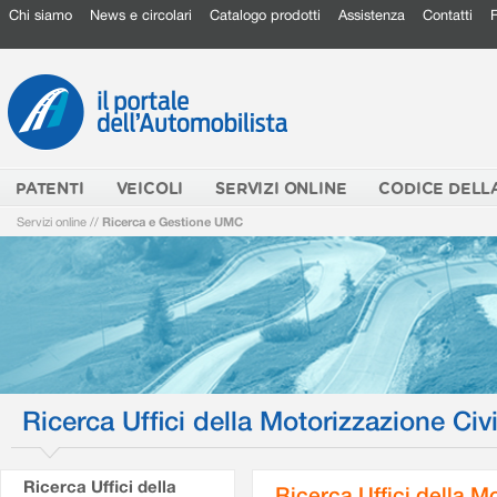
Chi siamo
News e circolari
Catalogo prodotti
Assistenza
Contatti
PATENTI
VEICOLI
SERVIZI ONLINE
CODICE DELL
Servizi online
//
Ricerca e Gestione UMC
Ricerca Uffici della Motorizzazione Civi
Ricerca Uffici della
Ricerca Uffici della M