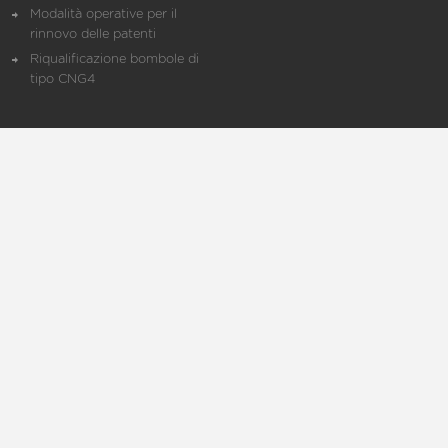
Modalità operative per il
rinnovo delle patenti
Riqualificazione bombole di
tipo CNG4