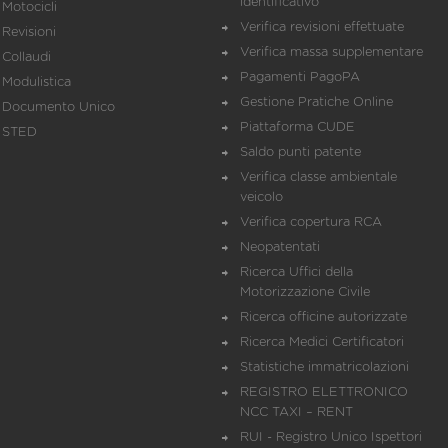
identificativo
Motocicli
Verifica revisioni effettuate
Revisioni
Verifica massa supplementare
Collaudi
Pagamenti PagoPA
Modulistica
Gestione Pratiche Online
Documento Unico
Piattaforma CUDE
STED
Saldo punti patente
Verifica classe ambientale
veicolo
Verifica copertura RCA
Neopatentati
Ricerca Uffici della
Motorizzazione Civile
Ricerca officine autorizzate
Ricerca Medici Certificatori
Statistiche immatricolazioni
REGISTRO ELETTRONICO
NCC TAXI – RENT
RUI - Registro Unico Ispettori