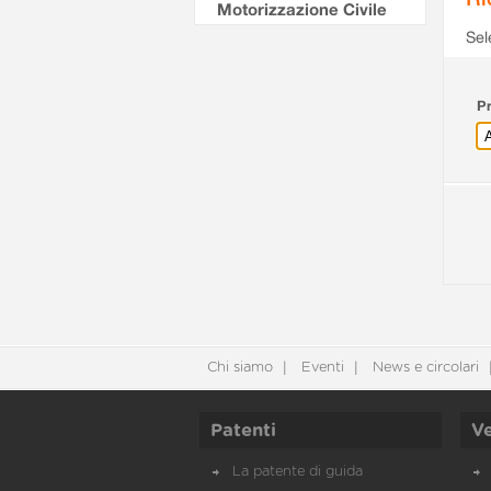
Motorizzazione Civile
Sel
Pr
Chi siamo
Eventi
News e circolari
Patenti
Ve
La patente di guida