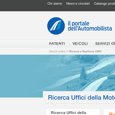
Chi siamo
News e circolari
Catalogo prod
PATENTI
VEICOLI
SERVIZI O
Servizi online
//
Ricerca e Gestione UMC
Ricerca Uffici della Mot
Ricerca Uffici della
Ri