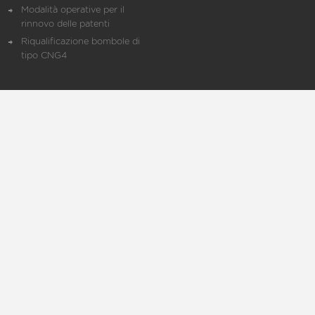
Modalità operative per il
rinnovo delle patenti
Riqualificazione bombole di
tipo CNG4