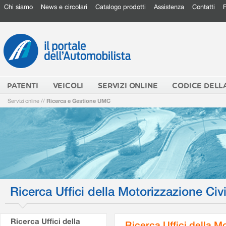
Chi siamo
News e circolari
Catalogo prodotti
Assistenza
Contatti
PATENTI
VEICOLI
SERVIZI ONLINE
CODICE DELL
Servizi online
//
Ricerca e Gestione UMC
Ricerca Uffici della Motorizzazione Civi
Ricerca Uffici della
Ricerca Uffici della M