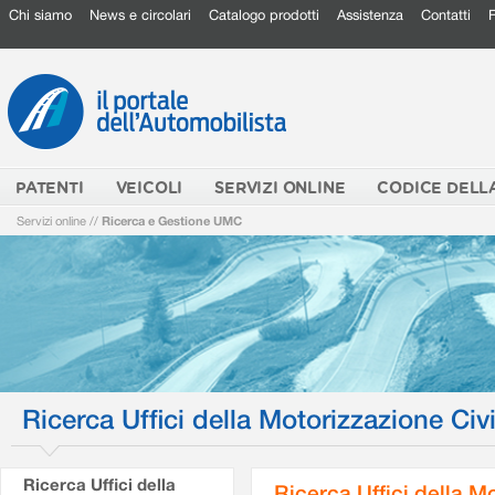
Chi siamo
News e circolari
Catalogo prodotti
Assistenza
Contatti
PATENTI
VEICOLI
SERVIZI ONLINE
CODICE DELL
Servizi online
//
Ricerca e Gestione UMC
Ricerca Uffici della Motorizzazione Civi
Ricerca Uffici della
Ricerca Uffici della M