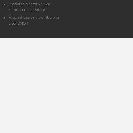
Modalità operative per il
rinnovo delle patenti
Riqualificazione bombole di
tipo CNG4