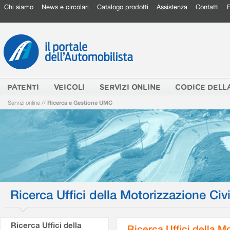
Chi siamo
News e circolari
Catalogo prodotti
Assistenza
Contatti
PATENTI
VEICOLI
SERVIZI ONLINE
CODICE DELL
Servizi online
//
Ricerca e Gestione UMC
Ricerca Uffici della Motorizzazione Civi
Ricerca Uffici della
Ricerca Uffici della M