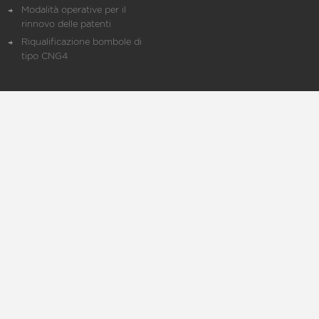
Modalità operative per il
rinnovo delle patenti
Riqualificazione bombole di
tipo CNG4