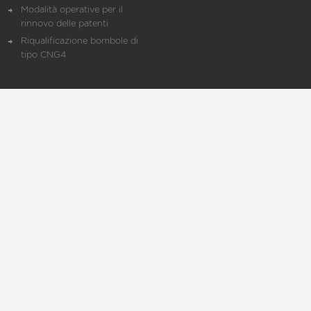
Modalità operative per il
rinnovo delle patenti
Riqualificazione bombole di
tipo CNG4