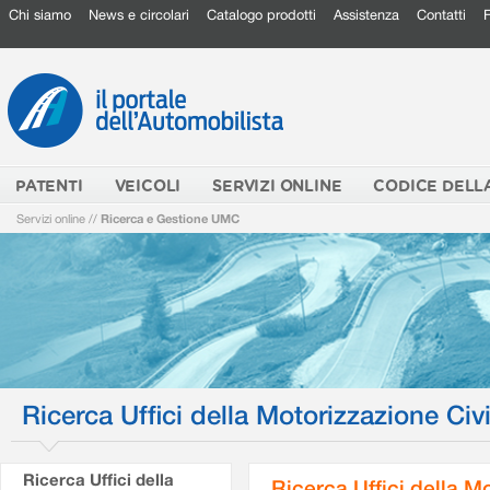
Chi siamo
News e circolari
Catalogo prodotti
Assistenza
Contatti
PATENTI
VEICOLI
SERVIZI ONLINE
CODICE DELL
Servizi online
//
Ricerca e Gestione UMC
Ricerca Uffici della Motorizzazione Civi
Ricerca Uffici della
Ricerca Uffici della M