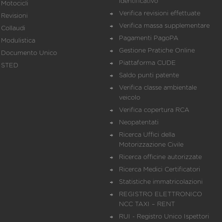
identificativo
Motocicli
Verifica revisioni effettuate
Revisioni
Verifica massa supplementare
Collaudi
Pagamenti PagoPA
Modulistica
Gestione Pratiche Online
Documento Unico
Piattaforma CUDE
STED
Saldo punti patente
Verifica classe ambientale
veicolo
Verifica copertura RCA
Neopatentati
Ricerca Uffici della
Motorizzazione Civile
Ricerca officine autorizzate
Ricerca Medici Certificatori
Statistiche immatricolazioni
REGISTRO ELETTRONICO
NCC TAXI – RENT
RUI - Registro Unico Ispettori