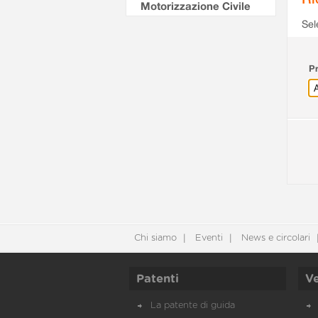
Motorizzazione Civile
Sel
Pr
Chi siamo
Eventi
News e circolari
Patenti
Ve
La patente di guida