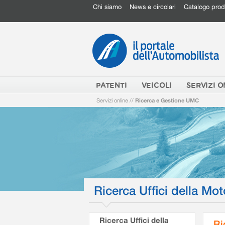
Chi siamo
News e circolari
Catalogo prod
PATENTI
VEICOLI
SERVIZI O
Servizi online
//
Ricerca e Gestione UMC
Ricerca Uffici della Mot
Ricerca Uffici della
Ri