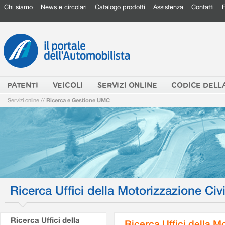
Chi siamo
News e circolari
Catalogo prodotti
Assistenza
Contatti
PATENTI
VEICOLI
SERVIZI ONLINE
CODICE DELL
Servizi online
//
Ricerca e Gestione UMC
Ricerca Uffici della Motorizzazione Civi
Ricerca Uffici della
Ricerca Uffici della M