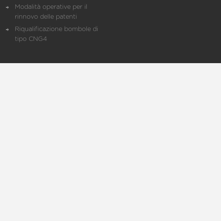
Modalità operative per il
rinnovo delle patenti
Riqualificazione bombole di
tipo CNG4