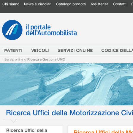
Chi siamo
News e circolari
Catalogo prodotti
Assistenza
Contatti
PATENTI
VEICOLI
SERVIZI ONLINE
CODICE DELL
Servizi online
//
Ricerca e Gestione UMC
Ricerca Uffici della Motorizzazione Civi
Ricerca Uffici della
Ricerca Uffici della M