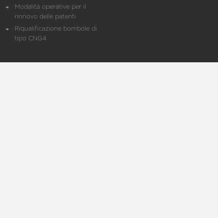
Modalità operative per il
rinnovo delle patenti
Riqualificazione bombole di
tipo CNG4