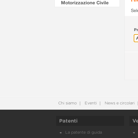
Motorizzazione Civile
Sel
Pr
Chi siamo
Eventi
News e circolari
Patenti
Ve
La patente di guida