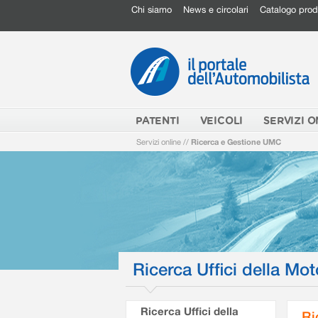
Chi siamo
News e circolari
Catalogo prod
PATENTI
VEICOLI
SERVIZI O
Servizi online
//
Ricerca e Gestione UMC
Ricerca Uffici della Mot
Ricerca Uffici della
Ri