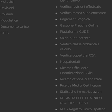
identificativo
Motocicli
Verifica revisioni effettuate
Revisioni
Verifica massa supplementare
Collaudi
Pagamenti PagoPA
Modulistica
Gestione Pratiche Online
Documento Unico
Piattaforma CUDE
STED
Saldo punti patente
Verifica classe ambientale
veicolo
Verifica copertura RCA
Neopatentati
Ricerca Uffici della
Motorizzazione Civile
Ricerca officine autorizzate
Ricerca Medici Certificatori
Statistiche immatricolazioni
REGISTRO ELETTRONICO
NCC TAXI – RENT
RUI - Registro Unico Ispettori