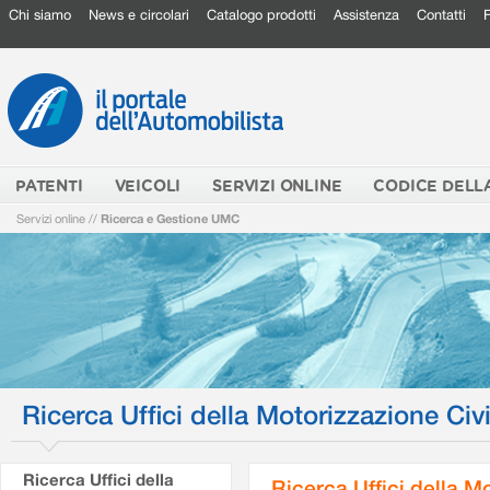
Chi siamo
News e circolari
Catalogo prodotti
Assistenza
Contatti
PATENTI
VEICOLI
SERVIZI ONLINE
CODICE DELL
Servizi online
//
Ricerca e Gestione UMC
Ricerca Uffici della Motorizzazione Civi
Ricerca Uffici della
Ricerca Uffici della M