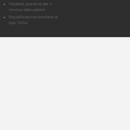
Modalità operative per il
rinnovo delle patenti
Riqualificazione bombole di
tipo CNG4