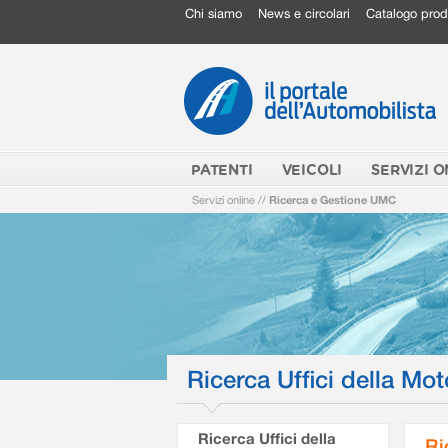
Chi siamo
News e circolari
Catalogo prod
PATENTI
VEICOLI
SERVIZI O
Servizi online
//
Ricerca e Gestione UMC
Ricerca Uffici della Mot
Ricerca Uffici della
Ri