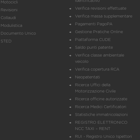
identificativo
Motocicli
Verifica revisioni effettuate
Revisioni
Verifica massa supplementare
Collaudi
Pagamenti PagoPA
Modulistica
Gestione Pratiche Online
Documento Unico
Piattaforma CUDE
STED
Saldo punti patente
Verifica classe ambientale
veicolo
Verifica copertura RCA
Neopatentati
Ricerca Uffici della
Motorizzazione Civile
Ricerca officine autorizzate
Ricerca Medici Certificatori
Statistiche immatricolazioni
REGISTRO ELETTRONICO
NCC TAXI – RENT
RUI - Registro Unico Ispettori