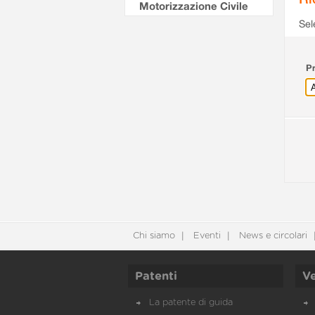
Motorizzazione Civile
Sel
Pr
Chi siamo
Eventi
News e circolari
Patenti
Ve
La patente di guida