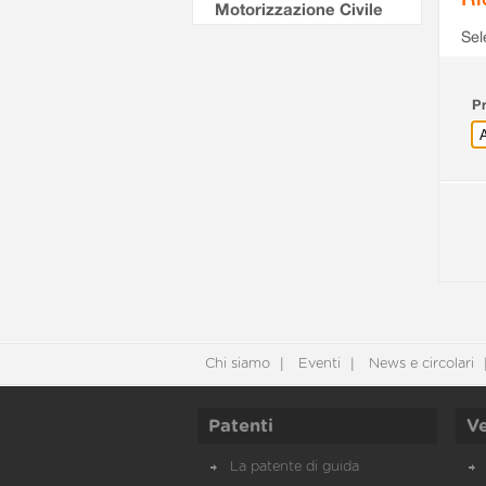
Motorizzazione Civile
Sel
Pr
Chi siamo
Eventi
News e circolari
Patenti
Ve
La patente di guida