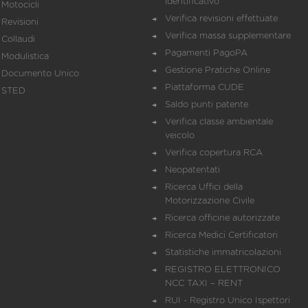
identificativo
Motocicli
Verifica revisioni effettuate
Revisioni
Verifica massa supplementare
Collaudi
Pagamenti PagoPA
Modulistica
Gestione Pratiche Online
Documento Unico
Piattaforma CUDE
STED
Saldo punti patente
Verifica classe ambientale
veicolo
Verifica copertura RCA
Neopatentati
Ricerca Uffici della
Motorizzazione Civile
Ricerca officine autorizzate
Ricerca Medici Certificatori
Statistiche immatricolazioni
REGISTRO ELETTRONICO
NCC TAXI – RENT
RUI - Registro Unico Ispettori