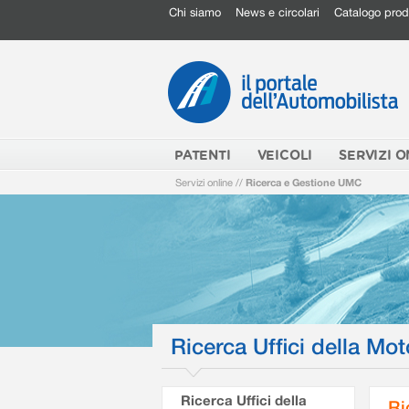
Chi siamo
News e circolari
Catalogo prod
PATENTI
VEICOLI
SERVIZI O
Servizi online
//
Ricerca e Gestione UMC
Ricerca Uffici della Mot
Ricerca Uffici della
Ri