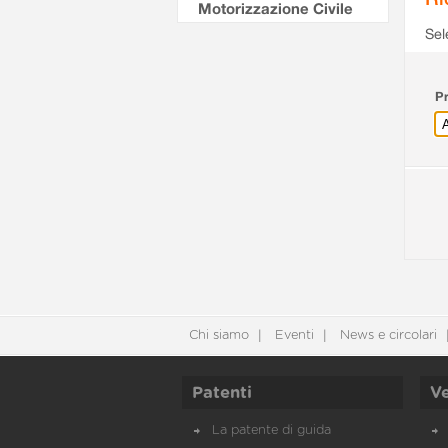
Motorizzazione Civile
Sel
Pr
Chi siamo
Eventi
News e circolari
Patenti
Ve
La patente di guida