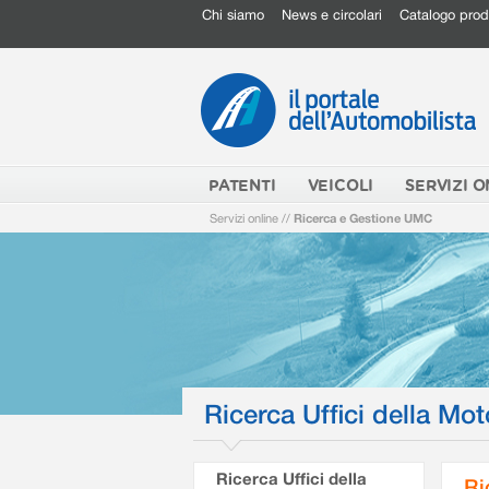
Chi siamo
News e circolari
Catalogo prod
PATENTI
VEICOLI
SERVIZI O
Servizi online
//
Ricerca e Gestione UMC
Ricerca Uffici della Mot
Ricerca Uffici della
Ri