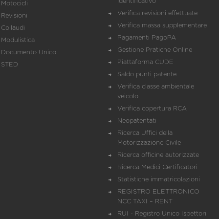
identificativo
Motocicli
Verifica revisioni effettuate
Revisioni
Verifica massa supplementare
Collaudi
Pagamenti PagoPA
Modulistica
Gestione Pratiche Online
Documento Unico
Piattaforma CUDE
STED
Saldo punti patente
Verifica classe ambientale
veicolo
Verifica copertura RCA
Neopatentati
Ricerca Uffici della
Motorizzazione Civile
Ricerca officine autorizzate
Ricerca Medici Certificatori
Statistiche immatricolazioni
REGISTRO ELETTRONICO
NCC TAXI – RENT
RUI - Registro Unico Ispettori