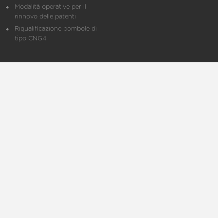
Modalità operative per il
rinnovo delle patenti
Riqualificazione bombole di
tipo CNG4