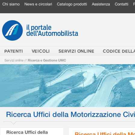
Chi siamo
News e circolari
Catalogo prodotti
Assistenza
Contatti
PATENTI
VEICOLI
SERVIZI ONLINE
CODICE DELL
Servizi online
//
Ricerca e Gestione UMC
Ricerca Uffici della Motorizzazione Civi
Ricerca Uffici della
Ricerca Uffici della M