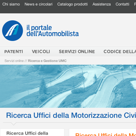
Chi siamo
News e circolari
Catalogo prodotti
Assistenza
Contatti
PATENTI
VEICOLI
SERVIZI ONLINE
CODICE DELL
Servizi online
//
Ricerca e Gestione UMC
Ricerca Uffici della Motorizzazione Civi
Ricerca Uffici della
Ricerca Uffici della M