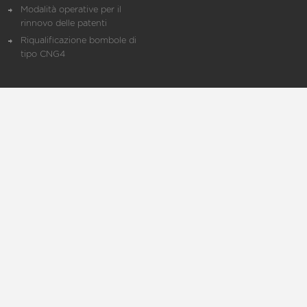
Modalità operative per il
rinnovo delle patenti
Riqualificazione bombole di
tipo CNG4