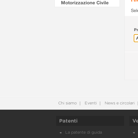
Motorizzazione Civile
Sel
Pr
Chi siamo
Eventi
News e circolari
Patenti
Ve
La patente di guida