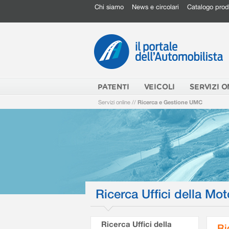
Chi siamo
News e circolari
Catalogo prod
PATENTI
VEICOLI
SERVIZI O
Servizi online
//
Ricerca e Gestione UMC
Ricerca Uffici della Mot
Ricerca Uffici della
Ri