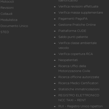
identificativo
Motocicli
Verifica revisioni effettuate
Revisioni
Verifica massa supplementare
Collaudi
Pagamenti PagoPA
Modulistica
Gestione Pratiche Online
Documento Unico
Piattaforma CUDE
STED
Saldo punti patente
Verifica classe ambientale
veicolo
Verifica copertura RCA
Neopatentati
Ricerca Uffici della
Motorizzazione Civile
Ricerca officine autorizzate
Ricerca Medici Certificatori
Statistiche immatricolazioni
REGISTRO ELETTRONICO
NCC TAXI – RENT
RUI - Registro Unico Ispettori