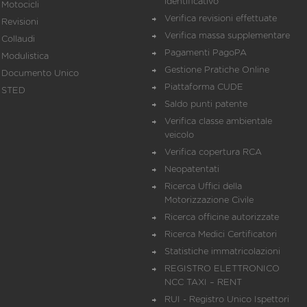
identificativo
Motocicli
Verifica revisioni effettuate
Revisioni
Verifica massa supplementare
Collaudi
Pagamenti PagoPA
Modulistica
Gestione Pratiche Online
Documento Unico
Piattaforma CUDE
STED
Saldo punti patente
Verifica classe ambientale
veicolo
Verifica copertura RCA
Neopatentati
Ricerca Uffici della
Motorizzazione Civile
Ricerca officine autorizzate
Ricerca Medici Certificatori
Statistiche immatricolazioni
REGISTRO ELETTRONICO
NCC TAXI – RENT
RUI - Registro Unico Ispettori