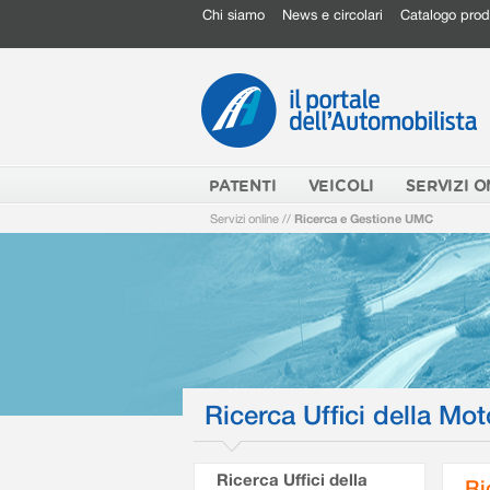
Chi siamo
News e circolari
Catalogo prod
PATENTI
VEICOLI
SERVIZI O
Servizi online
//
Ricerca e Gestione UMC
Ricerca Uffici della Mot
Ricerca Uffici della
Ri