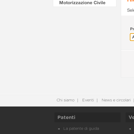
Motorizzazione Civile
Sel
Pr
Chi siamo
Eventi
News e circolari
Patenti
Ve
La patente di guida