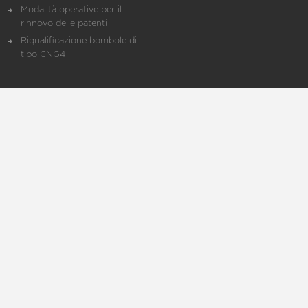
Modalità operative per il
rinnovo delle patenti
Riqualificazione bombole di
tipo CNG4