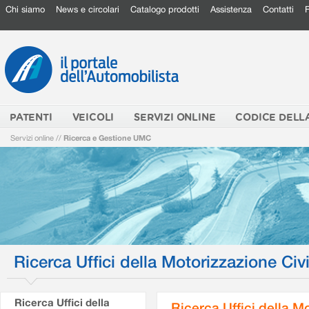
Chi siamo
News e circolari
Catalogo prodotti
Assistenza
Contatti
PATENTI
VEICOLI
SERVIZI ONLINE
CODICE DELL
Servizi online
//
Ricerca e Gestione UMC
Ricerca Uffici della Motorizzazione Civi
Ricerca Uffici della
Ricerca Uffici della M