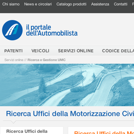
Chi siamo
News e circolari
Catalogo prodotti
Assistenza
Contatti
PATENTI
VEICOLI
SERVIZI ONLINE
CODICE DELL
Servizi online
//
Ricerca e Gestione UMC
Ricerca Uffici della Motorizzazione Civi
Ricerca Uffici della
Ricerca Uffici della M