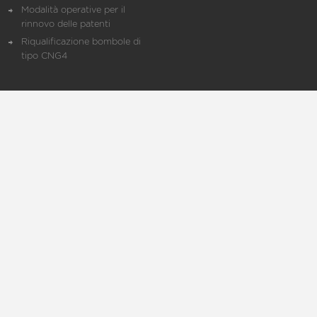
Modalità operative per il
rinnovo delle patenti
Riqualificazione bombole di
tipo CNG4