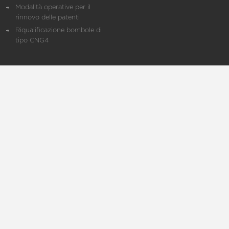
Modalità operative per il
rinnovo delle patenti
Riqualificazione bombole di
tipo CNG4