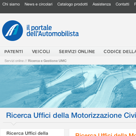
Chi siamo
News e circolari
Catalogo prodotti
Assistenza
Contatti
PATENTI
VEICOLI
SERVIZI ONLINE
CODICE DELL
Servizi online
//
Ricerca e Gestione UMC
Ricerca Uffici della Motorizzazione Civi
Ricerca Uffici della
Ricerca Uffici della M