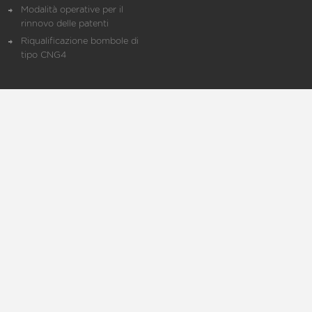
Modalità operative per il
rinnovo delle patenti
Riqualificazione bombole di
tipo CNG4