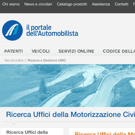
Chi siamo
News e circolari
Catalogo prodotti
Assistenza
Contatti
PATENTI
VEICOLI
SERVIZI ONLINE
CODICE DELL
Servizi online
//
Ricerca e Gestione UMC
Ricerca Uffici della Motorizzazione Civi
Ricerca Uffici della
Ricerca Uffici della M