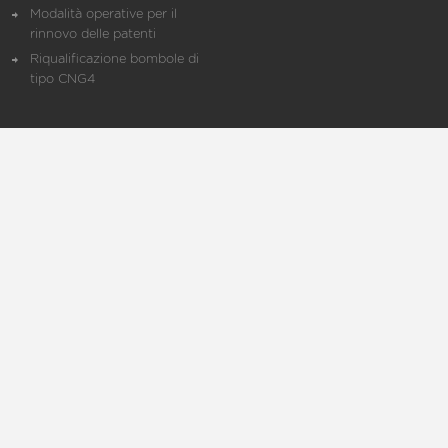
Modalità operative per il
rinnovo delle patenti
Riqualificazione bombole di
tipo CNG4