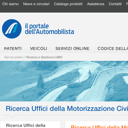
Chi siamo
News e circolari
Catalogo prodotti
Assistenza
Contatti
PATENTI
VEICOLI
SERVIZI ONLINE
CODICE DELL
Servizi online
//
Ricerca e Gestione UMC
Ricerca Uffici della Motorizzazione Civi
Ricerca Uffici della
Ricerca Uffici della M