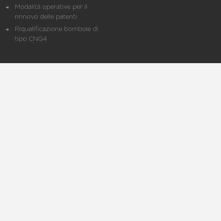
Modalità operative per il
rinnovo delle patenti
Riqualificazione bombole di
tipo CNG4