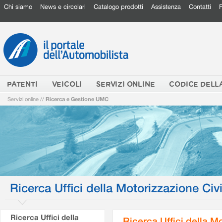
Chi siamo
News e circolari
Catalogo prodotti
Assistenza
Contatti
PATENTI
VEICOLI
SERVIZI ONLINE
CODICE DELL
Servizi online
//
Ricerca e Gestione UMC
Ricerca Uffici della Motorizzazione Civi
Ricerca Uffici della
Ricerca Uffici della M