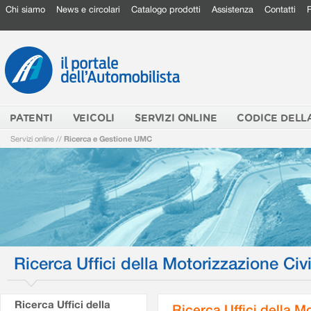
Chi siamo
News e circolari
Catalogo prodotti
Assistenza
Contatti
PATENTI
VEICOLI
SERVIZI ONLINE
CODICE DELL
Servizi online
//
Ricerca e Gestione UMC
Ricerca Uffici della Motorizzazione Civi
Ricerca Uffici della
Ricerca Uffici della M