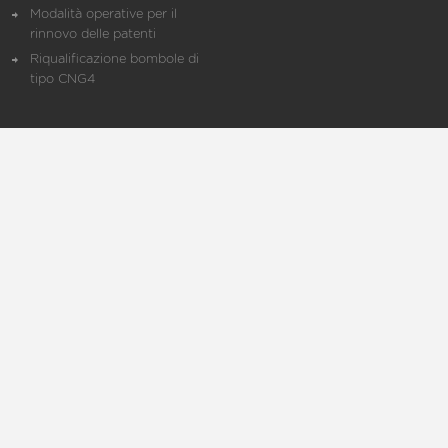
Modalità operative per il
rinnovo delle patenti
Riqualificazione bombole di
tipo CNG4